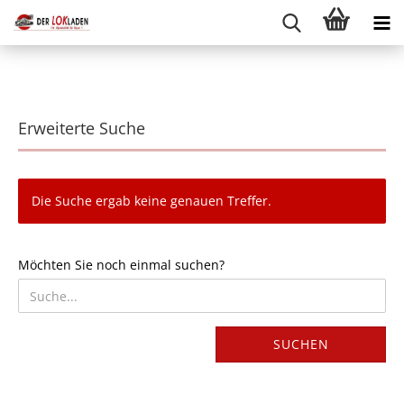
Erweiterte Suche
Die Suche ergab keine genauen Treffer.
MÖCHTEN
Möchten Sie noch einmal suchen?
SIE
NOCH
EINMAL
SUCHEN?
SUCHEN