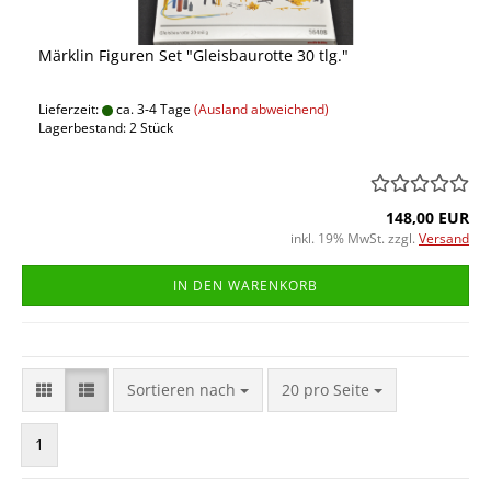
Märklin Figuren Set "Gleisbaurotte 30 tlg."
Lieferzeit:
ca. 3-4 Tage
(Ausland abweichend)
Lagerbestand: 2 Stück
148,00 EUR
inkl. 19% MwSt. zzgl.
Versand
IN DEN WARENKORB
Sortieren nach
pro Seite
Sortieren nach
20 pro Seite
1