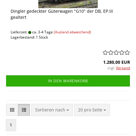
Dingler gedeckter Güterwagen "G10" der DB, EP.III
gealtert
Lieferzeit:
ca. 3-4 Tage
(Ausland abweichend)
Lagerbestand: 1 Stück
1.280,00 EUR
zzgl.
Versand
IN DEN WARENKORB
Sortieren nach
pro Seite
Sortieren nach
20 pro Seite
1